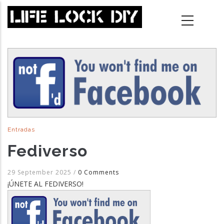
Skip
to
main
content
Entradas
Fediverso
29 September 2025
/
0 Comments
¡ÚNETE AL FEDIVERSO!