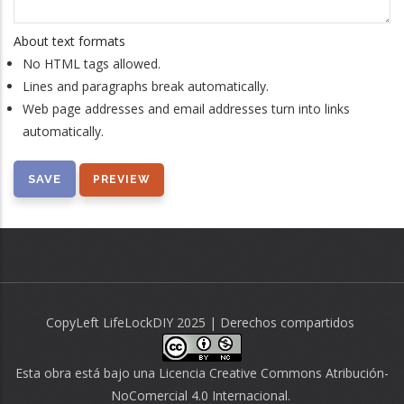
About text formats
No HTML tags allowed.
Lines and paragraphs break automatically.
Web page addresses and email addresses turn into links
automatically.
CopyLeft LifeLockDIY 2025 | Derechos compartidos
Esta obra está bajo una
Licencia Creative Commons Atribución-
NoComercial 4.0 Internacional
.