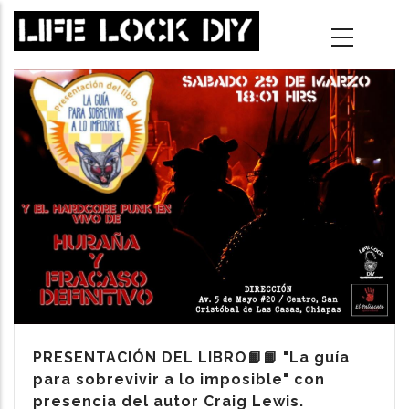
Skip
to
main
content
PRESENTACIÓN DEL LIBRO📙📙 "La guía
para sobrevivir a lo imposible" con
presencia del autor Craig Lewis.