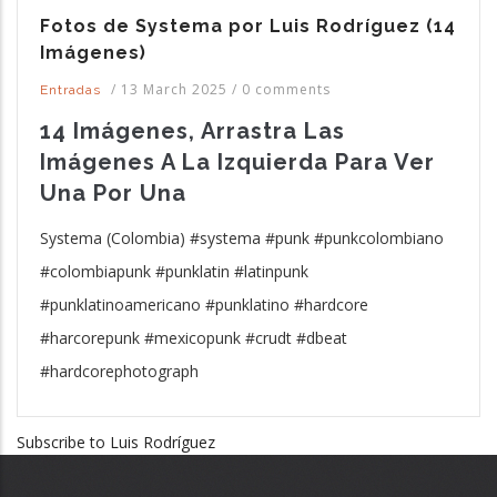
Fotos de Systema por Luis Rodríguez (14
Imágenes)
/
13 March 2025
/
0 comments
Entradas
14 Imágenes, Arrastra Las
Imágenes A La Izquierda Para Ver
Una Por Una
Systema (Colombia) #systema #punk #punkcolombiano
#colombiapunk #punklatin #latinpunk
#punklatinoamericano #punklatino #hardcore
#harcorepunk #mexicopunk #crudt #dbeat
#hardcorephotograph
Subscribe to Luis Rodríguez