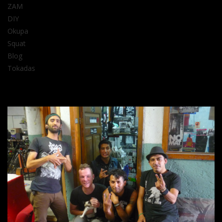
ZAM
DIY
Okupa
Squat
Blog
Tokadas