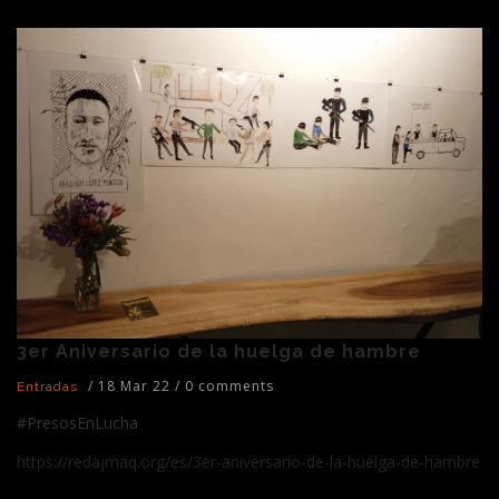
3er Aniversario de la huelga de hambre
/
18 Mar 22
/
0 comments
Entradas
#PresosEnLucha
https://redajmaq.org/es/3er-aniversario-de-la-huelga-de-hambre