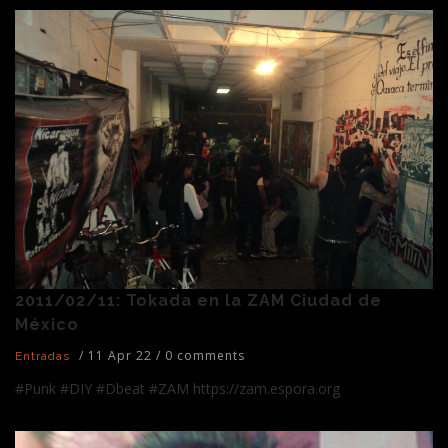
2011/02/11: Tokada en la ZAM Ciudad de
México
/
11 Apr 22
/
0 comments
Entradas
#Punk #DIY #Dbeat #ZAM https://zam.espora.org