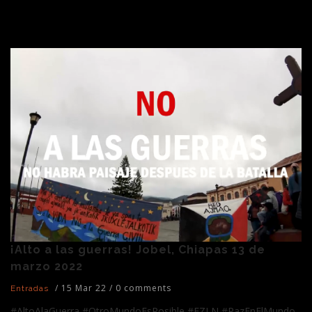
¡Alto a las guerras! Jobel, Chiapas 13 de
marzo 2022
/
15 Mar 22
/
0 comments
Entradas
#AltoAlaGuerra #OtroMundoEsPosible #EZLN #PazEnElMundo