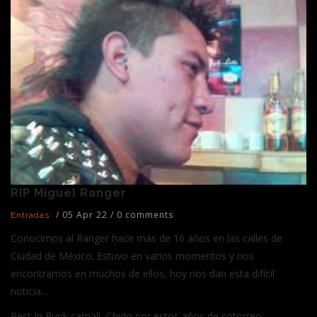
RIP Miguel Ranger
/
05 Apr 22
/
0 comments
Entradas
Conocimos al Ranger hace más de 16 años en las calles de
Ciudad de México. Estuvo en varios momentos y nos
encontramos en muchos de ellos, hoy nos dan esta difícil
noticia...
Rest In Punk carnal! Chido por estos años de cotorreo...