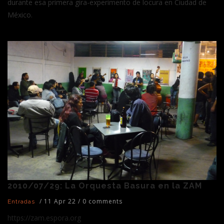
durante esa primera gira-experimento de locura en Ciudad de
México.
2010/07/29: La Orquesta Basura en la ZAM
/
11 Apr 22
/
0 comments
Entradas
https://zam.espora.org