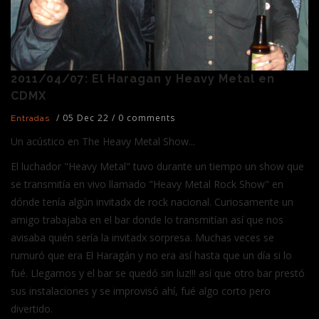
2011/04/07: El Haragan y Heavy Metal en
CDMX
/
05 Dec 22
/
0 comments
Entradas
Un acústico en The Heavy Metal Show...
El luchador "Heavy Metal" tuvo durante un tiempo un show que
se transmitía en vivo llamado "Heavy Metal Rock Show" en
dónde tenía algún invitadx de rock nacional. Curiosamente un
amigo trabajaba en el bar donde lo transmitían así que nos
avisaba quién sería la invitadx sorpresa. Muchas veces se
rumuró que era El Haragán y no era así hasta que un día si lo
fué. Llegamos y el bar se quedó sin luz!!! así que otro bar prestó
sus instalaciones y se improvisó ahí, fué algo corto pero
divertido.