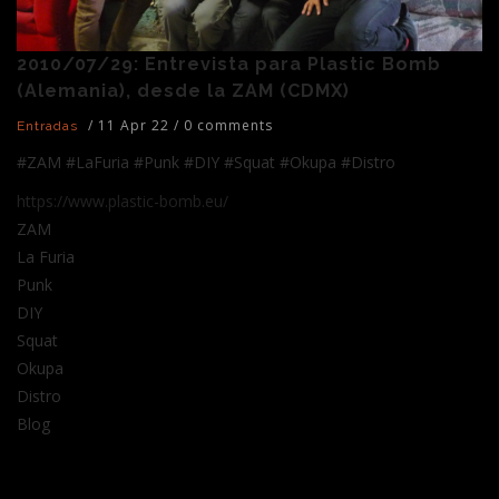
2010/07/29: Entrevista para Plastic Bomb
(Alemania), desde la ZAM (CDMX)
/
11 Apr 22
/
0 comments
Entradas
#ZAM #LaFuria #Punk #DIY #Squat #Okupa #Distro
https://www.plastic-bomb.eu/
ZAM
La Furia
Punk
DIY
Squat
Okupa
Distro
Blog