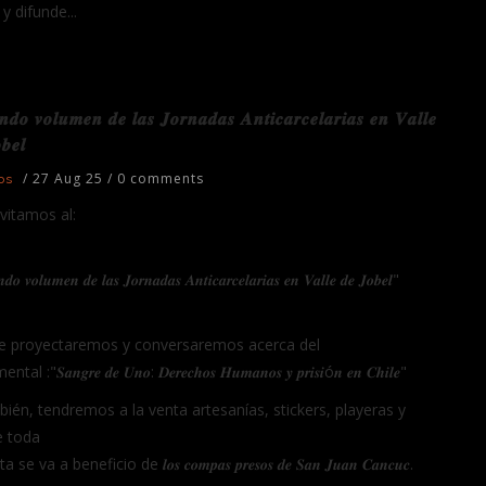
y difunde...
𝒅𝒐 𝒗𝒐𝒍𝒖𝒎𝒆𝒏 𝒅𝒆 𝒍𝒂𝒔 𝑱𝒐𝒓𝒏𝒂𝒅𝒂𝒔 𝑨𝒏𝒕𝒊𝒄𝒂𝒓𝒄𝒆𝒍𝒂𝒓𝒊𝒂𝒔 𝒆𝒏 𝑽𝒂𝒍𝒍𝒆
𝒃𝒆𝒍
/
27 Aug 25
/
0 comments
os
nvitamos al:
𝒅𝒐 𝒗𝒐𝒍𝒖𝒎𝒆𝒏 𝒅𝒆 𝒍𝒂𝒔 𝑱𝒐𝒓𝒏𝒂𝒅𝒂𝒔 𝑨𝒏𝒕𝒊𝒄𝒂𝒓𝒄𝒆𝒍𝒂𝒓𝒊𝒂𝒔 𝒆𝒏 𝑽𝒂𝒍𝒍𝒆 𝒅𝒆 𝑱𝒐𝒃𝒆𝒍"
 proyectaremos y conversaremos acerca del
l :"𝑺𝒂𝒏𝒈𝒓𝒆 𝒅𝒆 𝑼𝒏𝒐: 𝑫𝒆𝒓𝒆𝒄𝒉𝒐𝒔 𝑯𝒖𝒎𝒂𝒏𝒐𝒔 𝒚 𝒑𝒓𝒊𝒔𝒊ó𝒏 𝒆𝒏 𝑪𝒉𝒊𝒍𝒆"
bién, tendremos a la venta artesanías, stickers, playeras y
 toda
 se va a beneficio de 𝒍𝒐𝒔 𝒄𝒐𝒎𝒑𝒂𝒔 𝒑𝒓𝒆𝒔𝒐𝒔 𝒅𝒆 𝑺𝒂𝒏 𝑱𝒖𝒂𝒏 𝑪𝒂𝒏𝒄𝒖𝒄.