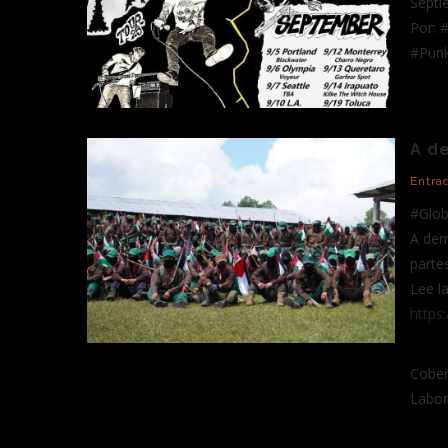
Septi
Por: 
#Pun
A de
Entra
#Glo
A der
parte
Lee l
https
Cobert
Labor