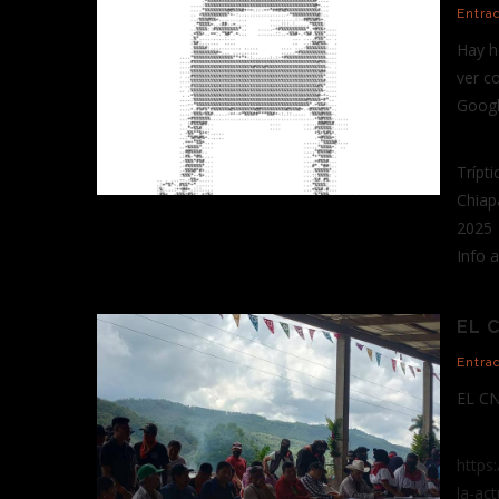
Entra
Hay h
ver c
Googl
Trípti
Chiap
2025
Info a
EL 
Entra
EL C
https
la-act