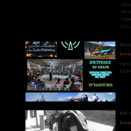
Día:M
Hora: 
Lugar
SCLC,
Noti
Entra
Espec
Estam
RIP
Entra