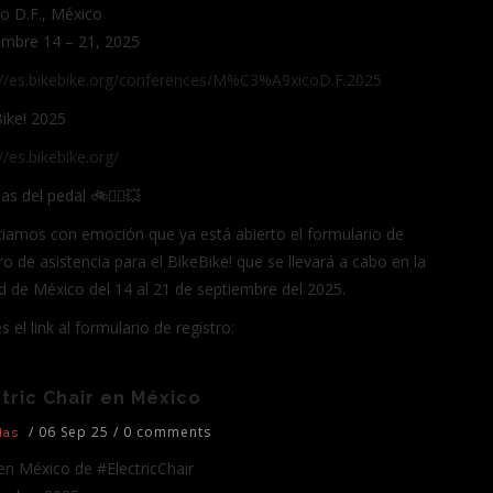
o D.F., México
embre 14 – 21, 2025
://es.bikebike.org/conferences/M%C3%A9xicoD.F.2025
Bike! 2025
//es.bikebike.org/
s del pedal 🚲🏴‍☠️💥
iamos con emoción que ya está abierto el formulario de
ro de asistencia para el BikeBike! que se llevará a cabo en la
d de México del 14 al 21 de septiembre del 2025.
s el link al formulario de registro:
tric Chair en México
/
06 Sep 25
/
0 comments
das
en México de #ElectricChair