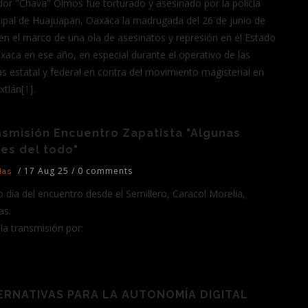
dor "Chava" Olmos fue torturado y asesinado por la policía
ipal de Huajuapan, Oaxaca la madrugada del 26 de junio de
en el marco de una ola de asesinatos y represión en el Estado
xaca en ese año, en especial durante el operativo de las
ías estatal y federal en contra del movimiento magisterial en
xtlán[
1
].
nsmisión Encuentro Zapatista "Algunas
es del todo"
/
17 Aug 25
/
0 comments
das
o día del encuentro desde el Semillero, Caracol Morelia,
as.
 la transmisión por:
ERNATIVAS PARA LA AUTONOMÍA DIGITAL