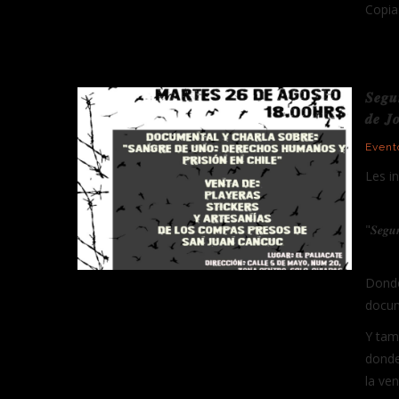
Copia 
𝑺𝒆𝒈𝒖
𝒅𝒆 𝑱𝒐
Event
Les i
"𝑺𝒆𝒈𝒖𝒏
Donde
documenta
Y tam
donde
la venta