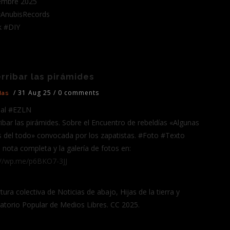
embre 2025
#AnubisRecords
k #DIY
rribar las pirámides
/
31 Aug 25
/
0 comments
das
bal #EZLN
ribar las pirámides. Sobre el Encuentro de rebeldías «Algunas
s del todo» convocada por los zapatistas. #Foto #Texto
a nota completa y la galería de fotos en:
://wp.me/p6BKO7-3JJ
ura colectiva de Noticias de abajo, Hijas de la tierra y
atorio Popular de Medios Libres. CC 2025.