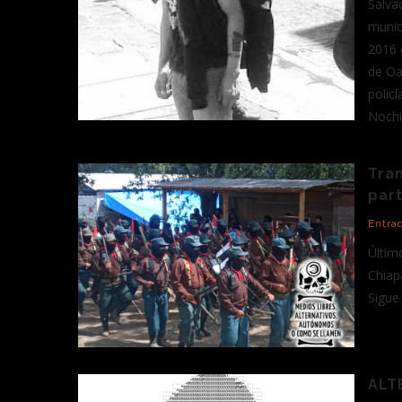
Salva
munic
2016 
de Oa
polic
Nochi
Tra
part
Entra
Últim
Chiap
Sigue
ALT