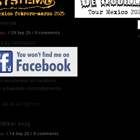
iverso
S
/
29 Sep 25
/
0 comments
das
N
TE AL FEDIVERSO!
s encontrarás en Facebook
o actualizado constantemente)
allá de las BigTech"
!Bike! 2025
/
14 Sep 25
/
0 comments
os