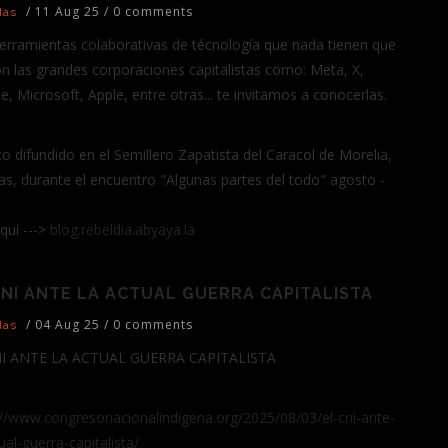
/
11 Aug 25
/
0 comments
das
erramientas colaborativas de técnología que nada tienen que
on las grandes corporaciones capitalistas como: Meta, X,
e, Microsoft, Apple, entre otras... te invitamos a conocerlas.
co difundido en el Semillero Zapatista del Caracol de Morelia,
as, durante el encuentro "Algunas partes del todo" agosto -
quí --->
blog.rebeldia.abyaya.la
CNI ANTE LA ACTUAL GUERRA CAPITALISTA
/
04 Aug 25
/
0 comments
das
NI ANTE LA ACTUAL GUERRA CAPITALISTA
://www.congresonacionalindigena.org/2025/08/03/el-cni-ante-
ual-guerra-capitalista/