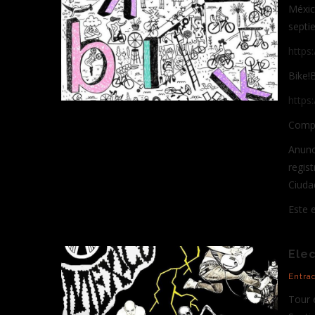
Méxic
septi
https
Bike!
https:
Compa
Anunc
regist
Ciuda
Este e
Elec
Entra
Tour 