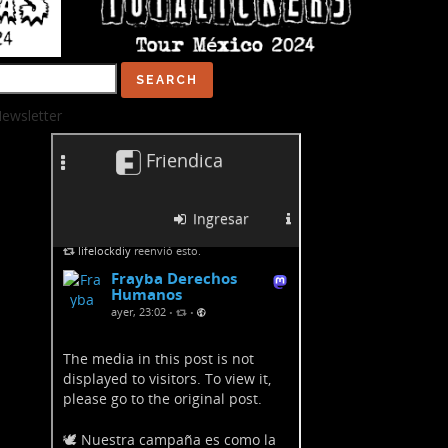
earch
ewsletter