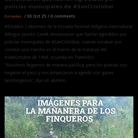
policías municipales de #SanCristóbal
/
03 Oct 25
/
0 comments
Entradas
#Estados | Alumnos de la Escuela Normal Indígena Intercultural
Bilingüe Jacinto Canek denunciaron que fueron agredidos por
policías municipales de #SanCristóbal, cuando estaban por
concluir una marcha en el marco de la matanza del
#2deOctubre de 1968, ocurrida en Tlatelolco.
“Nosotros llegamos de manera pacífica, pero los policías nos
negaron el paso y nos empezaron a agredir con gases
lacrimógenos”, dijo un alumno.