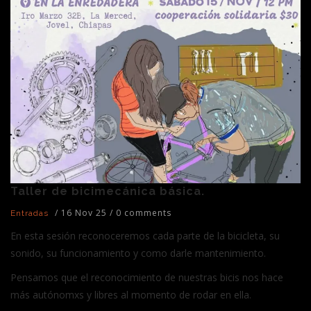
Taller de bicimecánica básica.
/
16 Nov 25
/
0 comments
Entradas
En esta sesión reconoceremos cada parte de la bicicleta, su
sonido, su funcionamiento y como darle mantenimiento.
Pensamos que el reconocimiento de nuestras bicis nos hace
más autónomxs y libres al momento de rodar en ella.