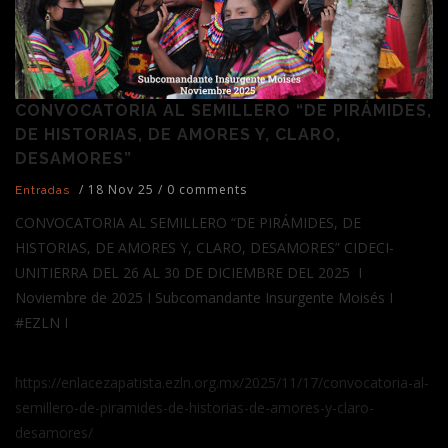
CONVOCATORIA AL SEMILLERO “DE PIRÁMIDES,
DE HISTORIAS, DE AMORES Y, CLARO,
DESAMORES”
/
18 Nov 25
/
0 comments
Entradas
CONVOCATORIA AL SEMILLERO “DE PIRÁMIDES, DE
HISTORIAS, DE AMORES Y, CLARO, DESAMORES” CIDECI-
UNITIERRA DEL 26 AL 30 DE DICIEMBRE DEL 2025 I
Noviembre de 2025 I Subcomandante Insurgente Moisés I
#EZLN I
https://enlacezapatista.ezln.org.mx/2025/11/17/convocatoria-al-
semillero-de-piramides-de-historias-de-amores-y-claro-
desamores/