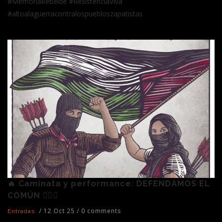
#MemoriaRebelde #ResistenciaViva
#altoalaguerracontralospuebloszapatistas
🔥 Caminata y performance: DEFENDAMOS EL
COMÚN ✊🏽🌱
/
12 Oct 25
/
0 comments
Entradas