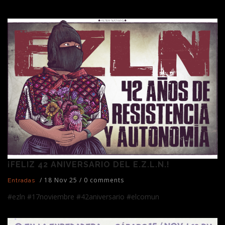
¡FELIZ 42 ANIVERSARIO DEL E.Z.L.N.!
/
18 Nov 25
/
0 comments
Entradas
#ezln #17noviembre #42aniversario #elcomun