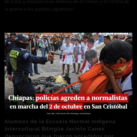
de-lucha-y-resistencia-en-defensa-de-el-comun-y-en-contra-de-
la-guerra-a-los-pueblos-zapatistas/
Alumnos de la Escuela Normal Indígena
Intercultural Bilingüe Jacinto Canek
denunciaron que fueron agredidos por