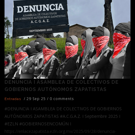
DENUNCIA I ASAMBLEA DE COLECTIVOS DE
GOBIERNOS AUTÓNOMOS ZAPATISTAS
/
29 Sep 25
/
0 comments
Entradas
#DENUNCIA I ASAMBLEA DE COLECTIVOS DE GOBIERNOS
AUTÓNOMOS ZAPATISTAS #A.C.G.A.Z. I Septiembre 2025 I
#EZLN #GOBIERNOSENCOMÚN I
https://enlacezapatista.ezln.org.mx/2025/09/28/denuncia-