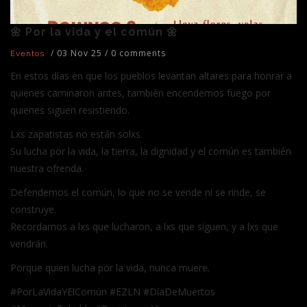
🌼 Por la vida y el común 🌼
/
03 Nov 25
/
0 comments
Eventos
En estos días en que los pueblos levantan altares para honrar a
quienes caminaron antes, también encendemos fuego por
quienes siguen resistiendo.
Lxs zapatistas no están solxs.
Su lucha por la vida, la tierra, la dignidad y el común es también
nuestra ofrenda.
Defendemos el común, lo que no se vende ni se rinde, se
construye.
Recordamos a lxs que lucharon, a lxs que siguen, y a lxs que
vendrán.
Porque quien lucha por la vida, nunca muere.
#PorLaVidaYElComún #EZLN #DíaDeMuertos