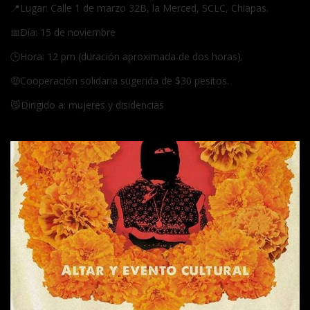
📍Lugar: Calle 1 de marzo 32B, la Merced, SCLC, Chiapas.
📅Día: 15 de noviembre
🕒️Hora: 12 pm (duración aproximada de dos horas).
🤑Cooperación solidaria sugerida de $30 pesitos.
😼Dirigido a: mujeres y disidencias