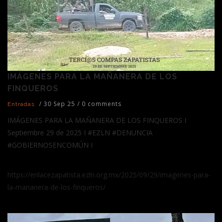
IMÁGENES PARA LA MAÑANERA DE LOS
FINQUEROS
/
30 Sep 25
/
0 comments
Entradas
IMÁGENES PARA LA MAÑANERA DE LOS FINQUEROS I
Septiembre 29 de 2025 I #EZLN #DENUNCIA
#GOBIERNOSENCOMÚN I
https://enlacezapatista.ezln.org.mx/2025/09/29/imagenes-para-
la-mananera-de-los-finqueros/